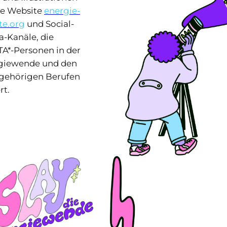
ie Website
energie-
te.org
und Social-
a-Kanäle, die
TA*-Personen in der
giewende und den
gehörigen Berufen
rt.