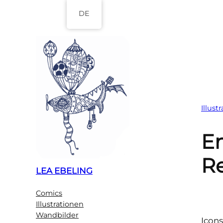
Zum
DE
Inhalt
springen
Illust
E
Re
LEA EBELING
Comics
Illustrationen
Wandbilder
Icons