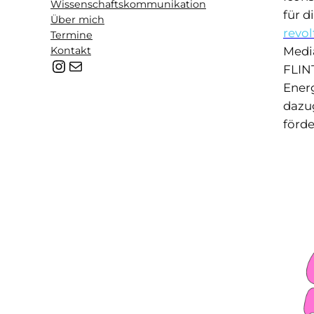
Wissenschaftskommunikation
für d
Über mich
revol
Termine
Medi
Kontakt
@b.lackpencil
hello@mail.com
FLIN
Ener
dazu
förde